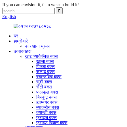
If you can envision it, than we can build it!
English
घर
हाम्रोबारे
कारखाना भ्रमण
उत्पादनहरू
खाद्य प्याकेजिङ बक्स
खाजा बक्स
पिज्जा बक्स
सलाद बक्स
स्यान्डविच बक्स
सुशी बक्स
रोटी बक्स
फलफूल बक्स
बिस्कुट बक्स
ह्याम्बर्गर बक्स
म्याकरोन बक्स
क्यान्डी बक्स
फ्राइज बक्स
फ्राइड चिकन बक्स