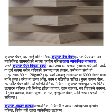
क्राफ्ट पेपर, जसलाई पनि भनिन्छ
क्राफ्ट बेस पेपर
क्राफ्ट पेपर बनाउन
प्याकेजिङ सामग्रीको रूपमा प्रयोग गरिन्छ
खाद्य प्याकेजिङ बक्सहरू
,
जस्तै
क्राफ्ट पेपर पिज्जा बक्स
।बल उच्च छ।प्रायः ट्यान्ड गरिएको।अर्ध-
वा पूर्ण रूपमा ब्लीच गरिएको क्राफ्ट पल्प हेजल, क्रीम वा सेतो हो।
मात्रात्मक 80 ~ 120g/m2।दरारको लम्बाइ सामान्यतया 6000 मिटर भन्दा
माथि हुन्छ।ब्रेक मा उच्च आँसु, काम र गतिशील शक्ति।मुख्य रूपमा रोल,
तर फ्लैट पेपर पनि।यो फोरड्रिनियर मेसिनमा क्राफ्ट सफ्टवुड पल्प पिटेर
उत्पादन गरिन्छ।यो सिमेन्ट झोला कागज, खाम कागज, स्व-चिपकने कागज,
बिटुमेन कागज, केबल सुरक्षा कागज, इन्सुलेट पेपर, आदि रूपमा प्रयोग गर्न
सकिन्छ।
क्राफ्ट आधार कागज
रासायनिक, मेसिनरी र अन्य उद्योगहरूमा प्रयोग
गरिन्छ, विशेष गरी खाद्य प्याकेजिङ उद्योगमा।