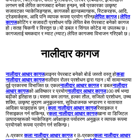
लगभग सबै लेपित कागजबाट बनेका हुन्छन्, सबै प्रकारका उत्कृष्ट
सजावटका प्याकेजिङ्गहरू, कागजको ह्यान्डब्यागहरू, स्टिकरहरू, आदि,
ट्रेडमार्कहरू, आदि पनि व्यापक रूपमा प्रयोग गरिन्छ
लेपित कागज
।
लेपित
कागज
कोटिंग र सजावटी प्रशोधन पछि लेपित बेस पेपरबाट बनेको कागज
हो।सतह चिकनी र विस्तृत छ।यो डबल र सिंगल कोटेड मा उपलब्ध छ।
कागजलाई चमकदार र म्याट (म्याट) लेपित कागजमा विभाजन गरिएको छ।
नालीदार कागज
नालीदार आधार कागज
लाइनर पेपरबाट बनेको बोर्ड जस्तो वस्तु हो
कडा
नालीदार आधार कागज
नालीदार रोलर प्रशोधन द्वारा गठन।यो सामान्यतया
दुई प्रकारमा विभाजित छ: एकल
नालीदार आधार कागज
र डबल
नालीदार
आधार कागज
को आविष्कार र प्रयोग
नालीदार आधार कागज
100 वर्ष भन्दा
बढीको इतिहास छ।यसमा कम लागत, हल्का तौल, सजिलो प्रशोधन, उच्च
शक्ति, उत्कृष्ट मुद्रण अनुकूलनता, सुविधाजनक भण्डारण र यातायात
आदिका फाइदाहरू छन्।
कला नालीदार आधार कागज
रिसाइकल र
रिसाइकल गर्न सकिन्छ, र
कला नालीदार आधार कागज
खाना वा डिजिटल
उत्पादनहरूको प्याकेजिङ्ग अपेक्षाकृत पर्यावरण अनुकूल र व्यापक रूपमा
प्रयोगको रूपमा प्रयोग गर्न सकिन्छ।
A-प्रकार
कला नालीदार आधार कागज
र B-प्रकार
कला नालीदार आधार