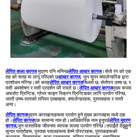
लेपित कला कागज
मुद्रण पनि भनिन्छ
लेपित आधार कागज
।सेतो रंग को एक
तह को सतह मा लागू गरिएको छ
आधार कागज
, जुन सुपर क्यालेन्डरिङ द्वारा
प्रशोधन गरिन्छ।को सतह
लेपित आधार कागज
चिल्लो छ, सेतोपन उच्च छ, र
मसी अवशोषण र मसी प्रदर्शन धेरै राम्रो छ।
लेपित आधार कागज
मुख्य रूपमा
अफसेट प्रिन्टिङ, ग्रेभर फाइन स्क्रिन प्रिन्टिङका ​​लागि प्रयोग गरिन्छ,
जस्तै उच्च-स्तरको तस्विर एल्बमहरू, क्यालेन्डरहरू, पुस्तकहरू र यस्तै
अन्य।
लेपित कागज
मुद्रण कारखानाहरूमा प्रयोग हुने मुख्य कागजहरू मध्ये एक
हो।
लेपित कागज
एक सामान्य नाम हो।आधिकारिक नाम हुनुपर्छ
लेपित मुद्रण
कागज
,
जुन वास्तविक जीवनमा व्यापक रूपमा प्रयोग गरिन्छ।तपाईंले देख्नुहुने
सुन्दर पात्रोहरू, पुस्तक पसलहरूमा बेच्ने पोस्टरहरू, पुस्तकहरूको
कभरहरू, चित्रणहरू, कला पुस्तकहरू, तस्विर एल्बमहरू, इत्यादिहरू