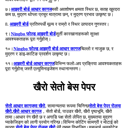
७।
आइवरी बोर्ड आधार कागज
मसी अवशोषण क्षमता स्थिर छ, सतह खुरदरा
कम छ, मुद्रण थोप्ला प्रचुर मात्रामा छन्, र मुद्रण प्रभाव उत्कृष्ट छ।
8.
आइवरी बोर्ड
प्रतिस्पर्धी मूल्य र राम्रो र स्थिर उत्पादन गुणस्तर।
९।
Ningbo फोल्ड आइवरी बोर्ड
सुर्ती कारखानाहरूको सुरक्षा
आवश्यकताहरू पूरा गर्नुहोस्।
१०।
Ningbo फोल्ड आइवरी बोर्ड आधार कागज
चिल्लो र नाजुक छ, र
मुद्रण र डाइ-काटिङ प्रदर्शन उत्कृष्ट छ।
११।
आइवरी बोर्ड आधार कागज
विभिन्न फलो-अप प्रक्रिया आवश्यकताहरू
पूरा गर्नुहोस् जस्तै एल्युमिनाइजेशन स्थानान्तरण।
खैरो सेतो बेस पेपर
सेतो आधार कागजमा खैरो
, सामान्यतया रूपमा चिनिन्छ
सेतो बेस पेपर रोलमा
खैरो
,
खैरो आधार कागज
，सेतो बोर्ड, पाउडर खैरो, खैरो पृष्ठभूमि, खैरो
तामा।आधार रंग खैरो छ र अगाडि पक्ष सेतो लेपित छ, मुख्यतया मुद्रण
प्याकेजिङ्ग को लागी प्रयोग गरिन्छ।विभिन्न कोटिंग सामग्री र मोटाई को
कारण,
सेतो बेस पेपर रोलमा खैरो
धेरै तहमा विभाजित।यसलाई अनकोटेड