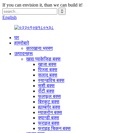
If you can envision it, than we can build it!
English
घर
हाम्रोबारे
कारखाना भ्रमण
उत्पादनहरू
खाद्य प्याकेजिङ बक्स
खाजा बक्स
पिज्जा बक्स
सलाद बक्स
स्यान्डविच बक्स
सुशी बक्स
रोटी बक्स
फलफूल बक्स
बिस्कुट बक्स
ह्याम्बर्गर बक्स
म्याकरोन बक्स
क्यान्डी बक्स
फ्राइज बक्स
फ्राइड चिकन बक्स